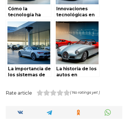
Cómo la
Innovaciones
tecnología ha
tecnológicas en
mejorado los
vehículos que se
modelos en
utilizan en
Autoworld de
Autoworld de
España
España: el futuro
de la movilidad
La importancia de
La historia de los
los sistemas de
autos en
seguridad en
Autoworld de
Autoworld de
España: un
España:
recorrido
Rate article
( No ratings yet )
protección y
fascinante por la
confianza en el
evolución del
corazón del
automóvil
sector
automotriz