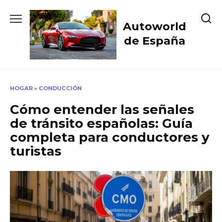
Skip
to
Autoworld
content
de España
HOGAR
»
CONDUCCIÓN
Cómo entender las señales
de tránsito españolas: Guía
completa para conductores y
turistas