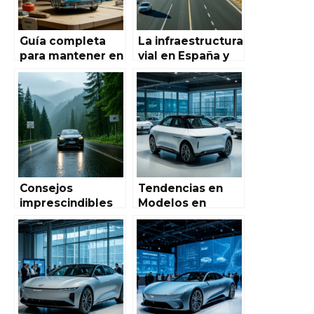
Guía completa
La infraestructura
para mantener en
vial en España y
forma los
su impacto en la
modelos vintage
conducción: un
en Autoworld de
análisis completo
España:
para los
conservación,
entusiastas del
restauración y
Automóvil en
cuidado
España
Consejos
Tendencias en
imprescindibles
Modelos en
para conducir en
Autoworld de
condiciones
España para el
climáticas
Próximo Año
adversas