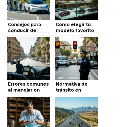
Consejos para
Cómo elegir tu
conducir de
modelo favorito
manera ecológica
en Autoworld de
en España: Guía
España: Guía
completa para
completa para
reducir tu huella
aficionados y
de carbono
coleccionistas
Errores comunes
Normativa de
al manejar en
tránsito en
España y cómo
España que todo
evitarlos: la guía
conductor debe
definitiva de
conocer
Autoworld de
España