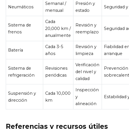
Semanal /
Presión y
Neumáticos
Seguridad y 
mensual
estado
Cada
Sistema de
Revisión y
20,000 km /
Seguridad a
frenos
reemplazo
anualmente
Cada 3-5
Revisión y
Fiabilidad e
Batería
años
limpieza
arranque
Verificación
Sistema de
Revisiones
Prevención
del nivel y
refrigeración
periódicas
sobrecalen
calidad
Inspección
Suspensión y
Cada 10,000
y
Estabilidad 
dirección
km
alineación
Referencias y recursos útiles