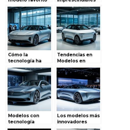
en Autoworld de
para conducir en
España: Guía
condiciones
completa para
climáticas
aficionados y
adversas
coleccionistas
Cómo la
Tendencias en
tecnología ha
Modelos en
mejorado los
Autoworld de
modelos en
España para el
Autoworld de
Próximo Año
España
Modelos con
Los modelos más
tecnología
innovadores
avanzada en
presentados en