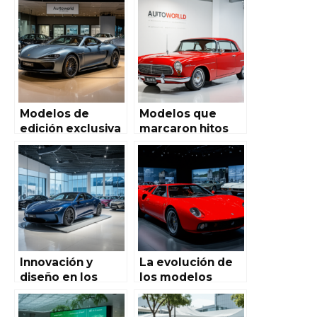
Autoworld de
Autoworld de
España:
España
Innovación y
vanguardia en el
mercado
automotriz
Modelos de
Modelos que
edición exclusiva
marcaron hitos
en Autoworld de
en la industria
España: Una
automotriz de
mirada detallada
Autoworld en
a las ediciones
España
premium
Innovación y
La evolución de
diseño en los
los modelos
modelos
deportivos en
presentados en
Autoworld de