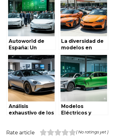
Autoworld de
España: historia,
España: un
innovación y
showroom de
tendencias
vanguardia
Autoworld de
La diversidad de
España: Un
modelos en
recorrido
diferentes
completo por el
categorías en
gigante del
Autoworld de
automóvil
España
Análisis
Modelos
exhaustivo de los
Eléctricos y
modelos de lujo
Sostenibles en
en el fondo de
Autoworld de
Autoworld de
España: La
Rate article
( No ratings yet )
España
Revolución Verde