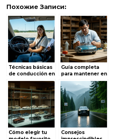
Похожие Записи:
Técnicas básicas
Guía completa
de conducción en
para mantener en
Autoworld de
forma los
España: Guía
modelos vintage
completa para
en Autoworld de
principiantes
España:
conservación,
restauración y
cuidado
Cómo elegir tu
Consejos
modelo favorito
imprescindibles