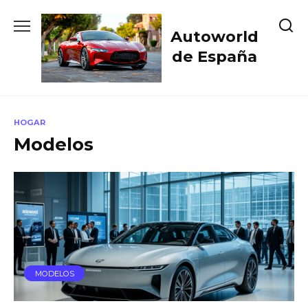
Skip
to
Autoworld
content
de España
HOGAR
Modelos
MODELOS