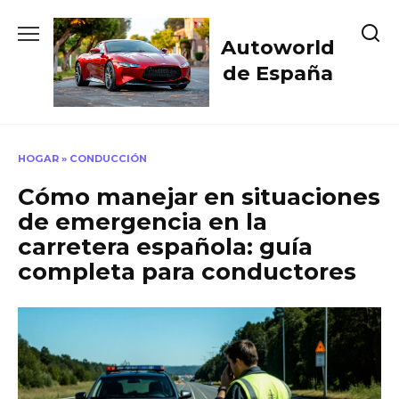
Skip
to
Autoworld
content
de España
HOGAR
»
CONDUCCIÓN
Cómo manejar en situaciones
de emergencia en la
carretera española: guía
completa para conductores