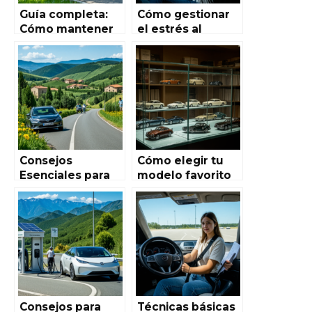
Guía completa:
Cómo gestionar
Cómo mantener
el estrés al
tu vehículo en
conducir en
óptimas
España: Guía
condiciones para
completa para
la conducción
una conducción
tranquila en
Autoworld de
España
Consejos
Cómo elegir tu
Esenciales para
modelo favorito
Conducir en
en Autoworld de
Zonas Rurales de
España: Guía
España – Guía
completa para
Completa
aficionados y
coleccionistas
Consejos para
Técnicas básicas