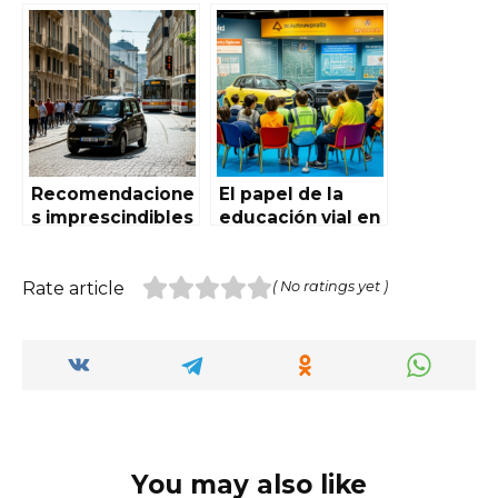
para conducir en
mejorado los
condiciones
modelos en
climáticas
Autoworld de
adversas
España
Recomendacione
El papel de la
s imprescindibles
educación vial en
para conducir en
Autoworld de
zonas urbanas en
España: clave
España
para una
Rate article
( No ratings yet )
conducción
segura
You may also like