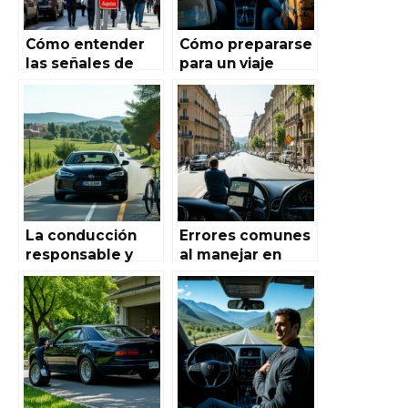
Cómo entender
Cómo prepararse
las señales de
para un viaje
tránsito
largo en coche
españolas: Guía
por España: Guía
completa para
completa para
conductores y
una aventura
turistas
segura y
placentera
La conducción
Errores comunes
responsable y
al manejar en
sus beneficios:
España y cómo
una guía
evitarlos: la guía
completa para
definitiva de
conductores
Autoworld de
conscientes en
España
España