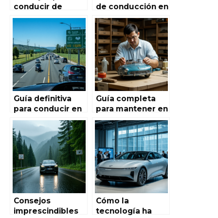
conducir de
de conducción en
manera ecológica
Autoworld de
en España: Guía
España: Guía
completa para
completa para
reducir tu huella
principiantes
de carbono
Guía definitiva
Guía completa
para conducir en
para mantener en
autopistas
forma los
españolas
modelos vintage
en Autoworld de
España:
conservación,
restauración y
cuidado
Consejos
Cómo la
imprescindibles
tecnología ha