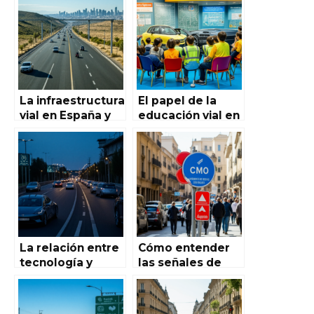
conducción
España:
diaria: maximiza
protección y
la vida útil y la
confianza en el
seguridad de tu
corazón del
vehículo
sector
automotriz
La infraestructura
El papel de la
vial en España y
educación vial en
su impacto en la
Autoworld de
conducción: un
España: clave
análisis completo
para una
para los
conducción
entusiastas del
segura
Automóvil en
España
La relación entre
Cómo entender
tecnología y
las señales de
seguridad en la
tránsito
conducción
españolas: Guía
moderna: una
completa para