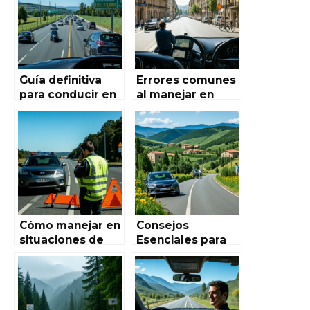
revolución en las
conductores y
carreteras
turistas
españolas
Guía definitiva
Errores comunes
para conducir en
al manejar en
autopistas
España y cómo
españolas
evitarlos: la guía
definitiva de
Autoworld de
España
Cómo manejar en
Consejos
situaciones de
Esenciales para
emergencia en la
Conducir en
carretera
Zonas Rurales de
española: guía
España – Guía
completa para
Completa