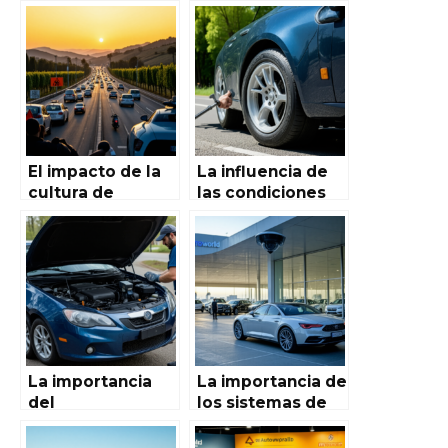
El impacto de la
La influencia de
cultura de
las condiciones
conducción en la
del vehículo en la
seguridad vial en
seguridad vial: un
España
análisis completo
La importancia
La importancia de
del
los sistemas de
mantenimiento
seguridad en
preventivo en la
Autoworld de