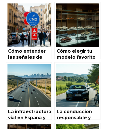
emergencia en la
Autoworld de
carretera
España: Guía
española: guía
completa para
completa para
principiantes
conductores
Cómo entender
Cómo elegir tu
las señales de
modelo favorito
tránsito
en Autoworld de
españolas: Guía
España: Guía
completa para
completa para
conductores y
aficionados y
turistas
coleccionistas
La infraestructura
La conducción
vial en España y
responsable y
su impacto en la
sus beneficios: