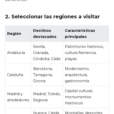
2. Seleccionar las regiones a visitar
Destinos
Características
Región
destacados
principales
Sevilla,
Patrimonio histórico,
Andalucía
Granada,
cultura flamenca,
Córdoba, Cádiz
playas
Barcelona,
Modernismo,
Cataluña
Tarragona,
arquitectura,
Girona
gastronomía
Capital cultural,
Madrid y
Madrid, Toledo,
monumentos
alrededores
Segovia
históricos
Huesca, Lleida,
Montañas, deportes