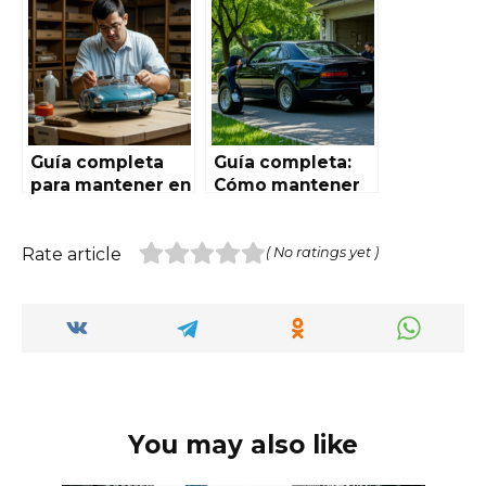
conducción: un
una guía
análisis completo
completa para
para los
conductores
entusiastas del
conscientes en
Automóvil en
España
España
Guía completa
Guía completa:
para mantener en
Cómo mantener
forma los
tu vehículo en
modelos vintage
óptimas
en Autoworld de
condiciones para
Rate article
( No ratings yet )
España:
la conducción
conservación,
restauración y
cuidado
You may also like