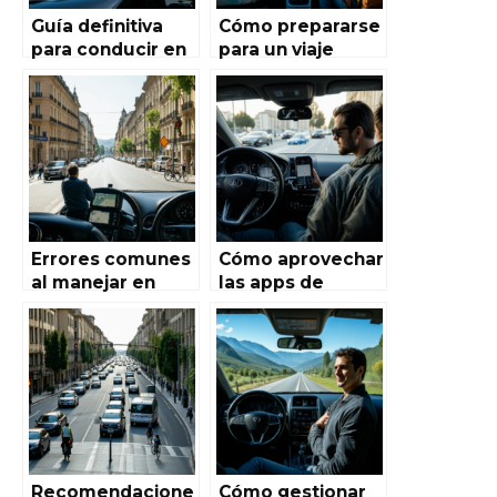
Guía definitiva
Cómo prepararse
para conducir en
para un viaje
autopistas
largo en coche
españolas
por España: Guía
completa para
una aventura
segura y
placentera
Errores comunes
Cómo aprovechar
al manejar en
las apps de
España y cómo
navegación en
evitarlos: la guía
Autoworld de
definitiva de
España: Guía
Autoworld de
completa para
España
conductores
Recomendacione
Cómo gestionar