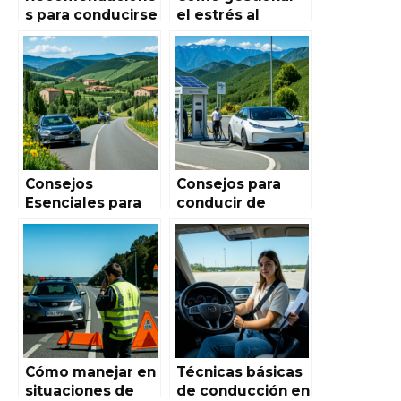
s para conducirse
el estrés al
de forma
conducir en
eficiente en el
España: Guía
tráfico urbano:
completa para
Guía completa
una conducción
para conductores
tranquila en
en España
Autoworld de
España
Consejos
Consejos para
Esenciales para
conducir de
Conducir en
manera ecológica
Zonas Rurales de
en España: Guía
España – Guía
completa para
Completa
reducir tu huella
de carbono
Cómo manejar en
Técnicas básicas
situaciones de
de conducción en